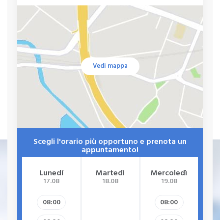
Vedi mappa
Scegli l'orario più opportuno e prenota un
appuntamento!
Lunedí
Martedì
Mercoledì
G
17.08
18.08
19.08
08:00
08:00