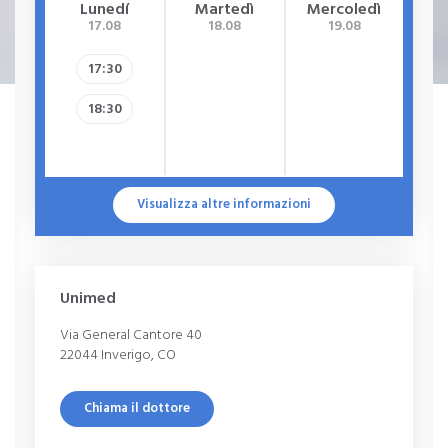
Lunedí
Martedì
Mercoledì
G
17.08
18.08
19.08
17:30
18:30
Visualizza altre informazioni
Unimed
Via General Cantore 40
22044 Inverigo, CO
Chiama il dottore