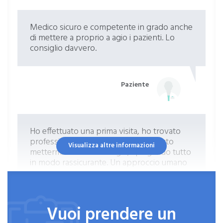
Medico sicuro e competente in grado anche
di mettere a proprio a agio i pazienti. Lo
consiglio davvero.
Paziente
Ho effettuato una prima visita, ho trovato
professionalità e delicatezza. Ha saputo
Visualizza altre informazioni
mettermi subito a mio agio, spiegando tutto
in modo rassicurante. Un approccio umano
e competente.
Vuoi prendere un
Paziente