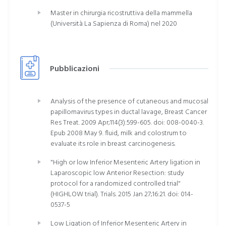
Master in chirurgia ricostruttiva della mammella
(Università La Sapienza di Roma) nel 2020
Pubblicazioni
Analysis of the presence of cutaneous and mucosal
papillomavirus types in ductal lavage, Breast Cancer
Res Treat. 2009 Apr;114(3):599-605. doi: 008-0040-3.
Epub 2008 May 9. fluid, milk and colostrum to
evaluate its role in breast carcinogenesis.
"High or low Inferior Mesenteric Artery ligation in
Laparoscopic low Anterior Resection: study
protocol for a randomized controlled trial"
(HIGHLOW trial). Trials. 2015 Jan 27;16:21. doi: 014-
0537-5
Low Ligation of Inferior Mesenteric Artery in